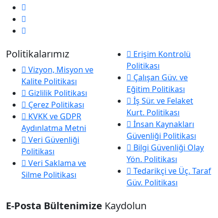
Politikalarımız
Erişim Kontrolü
Politikası
Vizyon, Misyon ve
Çalışan Güv. ve
Kalite Politikası
Eğitim Politikası
Gizlilik Politikası
İş Sür. ve Felaket
Çerez Politikası
Kurt. Politikası
KVKK ve GDPR
İnsan Kaynakları
Aydınlatma Metni
Güvenliği Politikası
Veri Güvenliği
Bilgi Güvenliği Olay
Politikası
Yön. Politikası
Veri Saklama ve
Tedarikçi ve Üç. Taraf
Silme Politikası
Güv. Politikası
E-Posta Bültenimize
Kaydolun